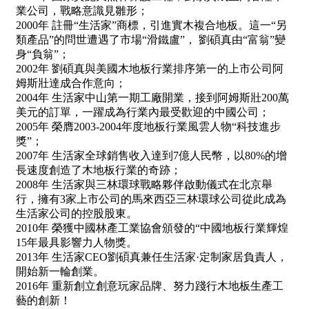
業公司，戰略意識見雛形；
2000年 註冊“生活家”商標，引進實木複合地板。這一“另
類產品”的問世遭遇了市場“滑鐵盧”， 劉碩真由“富翁”變
身“負翁”；
2002年 劉碩真與美國木地板行業排序第一的上市公司阿
姆斯壯達成合作意向；
2004年 生活家中山第一期工廠開業，接到阿姆斯壯200萬
美元的訂單，一躍成為行業內最受歡迎的中國公司；
2005年 榮膺2003-2004年度地板行業風雲人物“科技進步
獎”；
2007年 生活家全球銷售收入達到7億人民幣，以80%的增
長速度創造了木地板行業的奇跡；
2008年 生活家與三林環球戰略夥伴啟動儀式在北京舉
行，擁有3家上市公司的馬來西亞三林環球公司從此成為
生活家公司的控股股東。
2010年 榮獲中國林產工業協會頒發的“中國地板行業輝煌
15年最具影響力人物獎。
2013年 生活家CEO劉碩真兼任生活家·定制家居負責人，
開始新一輪創業。
2016年 重新創立創意玩家品牌、努力踐行木地板生產工
藝的創新！