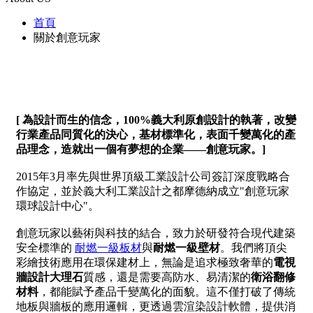
首頁
關於創意玩家
[ 為設計而生的信念，100%義大利原創設計的執著，改變
行業產品同質化的決心，基材標準化，表面千變萬化的產
品理念，造就出一個有夢想的企業——創意玩家。]
2015年3月率先與世界頂級工業設計公司簽訂深度戰略合
作協定，並於義大利工業設計之都摩德納成立"創意玩家
環球設計中心"。
創意玩家以藝術與科技的結合，致力於研發符合現代建築
安全標準的
耐燃一級板材
與
耐燃一級壁材
。我們將頂尖
彩繪技術應用在環保建材上，無論是追求極致奢華的
電視
牆設計大理石
質感，還是需要高防水、易清潔的
衛浴翻修
材料
，都能賦予產品千變萬化的面貌。這不僅打破了傳統
地板與牆板的應用邏輯，更透過雲渲染設計軟體，提供消