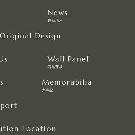
News
最新消息
 Original Design
Us
Wall Panel
石晶薄板
s
Memorabilia
大事記
eport
ution Location